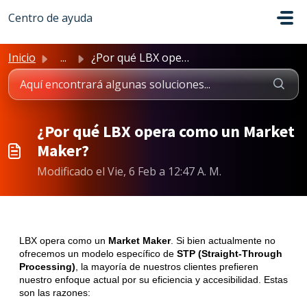
Saltar al contenido principal
Centro de ayuda
Inicio
...
¿Por qué LBX opera como un Market Maker?
¿Por qué LBX opera como un Market
Maker?
Modificado el Vie, 6 Feb a 12:47 A. M.
LBX opera como un
Market Maker
. Si bien actualmente no
ofrecemos un modelo específico de
STP (Straight-Through
Processing)
, la mayoría de nuestros clientes prefieren
nuestro enfoque actual por su eficiencia y accesibilidad. Estas
son las razones: