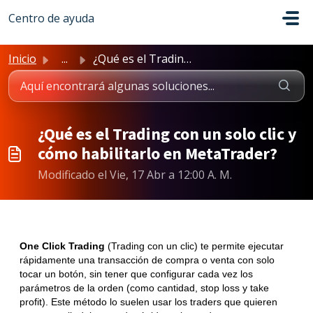
Saltar al contenido principal
Centro de ayuda
Inicio
...
¿Qué es el Trading con un solo clic y cómo habilitarlo en...
¿Qué es el Trading con un solo clic y
cómo habilitarlo en MetaTrader?
Modificado el Vie, 17 Abr a 12:00 A. M.
One Click Trading
(Trading con un clic) te permite ejecutar
rápidamente una transacción de compra o venta con solo
tocar un botón, sin tener que configurar cada vez los
parámetros de la orden (como cantidad, stop loss y take
profit). Este método lo suelen usar los traders que quieren