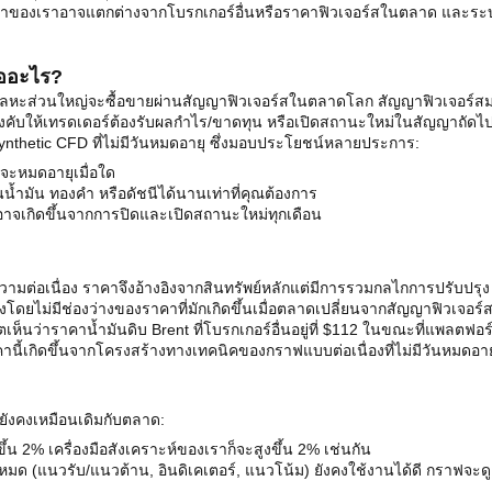
มราคาของเราอาจแตกต่างจากโบรกเกอร์อื่นหรือราคาฟิวเจอร์สในตลาด และระบ
คืออะไร?
และโลหะส่วนใหญ่จะซื้อขายผ่านสัญญาฟิวเจอร์สในตลาดโลก สัญญาฟิวเจอร์ส
 บังคับให้เทรดเดอร์ต้องรับผลกำไร/ขาดทุน หรือเปิดสถานะใหม่ในสัญญาถัดไ
Synthetic CFD ที่ไม่มีวันหมดอายุ ซึ่งมอบประโยชน์หลายประการ:
จะหมดอายุเมื่อใด
ำมัน ทองคำ หรือดัชนีได้นานเท่าที่คุณต้องการ
ี่อาจเกิดขึ้นจากการปิดและเปิดสถานะใหม่ทุกเดือน
วามต่อเนื่อง ราคาจึงอ้างอิงจากสินทรัพย์หลักแต่มีการรวมกลไกการปรับปรุง
่องโดยไม่มีช่องว่างของราคาที่มักเกิดขึ้นเมื่อตลาดเปลี่ยนจากสัญญาฟิวเจอร์
ตเห็นว่าราคาน้ำมันดิบ Brent ที่โบรกเกอร์อื่นอยู่ที่ $112 ในขณะที่แพลตฟอร
คานี้เกิดขึ้นจากโครงสร้างทางเทคนิคของกราฟแบบต่อเนื่องที่ไม่มีวันหมดอาย
ยังคงเหมือนเดิมกับตลาด:
 2% เครื่องมือสังเคราะห์ของเราก็จะสูงขึ้น 2% เช่นกัน
ั้งหมด (แนวรับ/แนวต้าน, อินดิเคเตอร์, แนวโน้ม) ยังคงใช้งานได้ดี กราฟจะดู