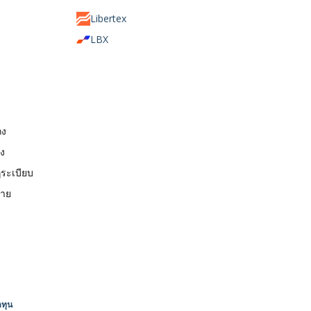
Libertex
LBX
กง
ยง
ระเบียบ
าย
ดทุน