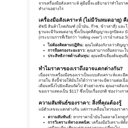
จากเครื่องมือสังเคราะห์ คู่มือนี้จะอธิบายว่าทำไ
ทำงานอย่างไร
เครื่องมือสังเคราะห์ (ไม่มีวันหมดอายุ) 
ดัชนี สินค้าโภคภัณฑ์ (น้ำมัน, ก๊าซ, ข้าวสาลี) 
ฐานจะมีวันหมดอายุ ซึ่งเป็นจุดที่สัญญาจะถูกปิดลง
(กระบวนการที่เรียกว่า "rolling over") เรานำเสนอ 
ไม่ต้องติดตามปฏิทิน:
คุณไม่ต้องกังวลว่าสัญญา
การถือครองระยะยาว:
คุณสามารถถือสถานะในน้
ประสิทธิภาพด้านต้นทุน:
คุณหลีกเลี่ยงต้นทุนท
ทำไมราคาของเราถึงอาจแตกต่างกัน?
เนื่องจากเครื่องมือของเราเป็นแบบสังเคราะห์และมีค
ภายใน สิ่งนี้ช่วยให้มั่นใจได้ว่าราคาจะมีความต่อเนื
เดือนหนึ่งไปยังเดือนถัดไป ตัวอย่างเช่น คุณอาจสังเก
ของเราแสดงเป็น $117 ซึ่งเป็นเรื่องปกติ ช่องว่างรา
ความสัมพันธ์ของราคา: สิ่งที่คุณต้องรู้
แม้ตัวเลขจะแตกต่างกัน แต่การเคลื่อนไหวของราคา
ความสัมพันธ์:
หากราคาน้ำมันในตลาดโลกสูงขึ้น
การวิเคราะห์ทางเทคนิค:
เครื่องมือวิเคราะห์ท
เหมือนเดิม เพียงแต่สเกลราคาจะเปลี่ยนไป