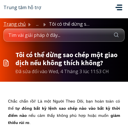
Chuyển đến nội dung chính
Trung tâm hỗ trợ
Trang chủ
...
Tôi có thể dừng sao chép một giao dịch nếu không thích kh...
Tôi có thể dừng sao chép một giao
dịch nếu không thích không?
Đã sửa đổi vào Wed, 4 Tháng 3 lúc 11:53 CH
Chắc chắn rồi! Là một Người Theo Dõi, bạn hoàn toàn có
thể
tự đóng bất kỳ lệnh sao chép nào vào bất kỳ thời
điểm nào
nếu cảm thấy không phù hợp hoặc muốn
giảm
thiểu rủi ro
.