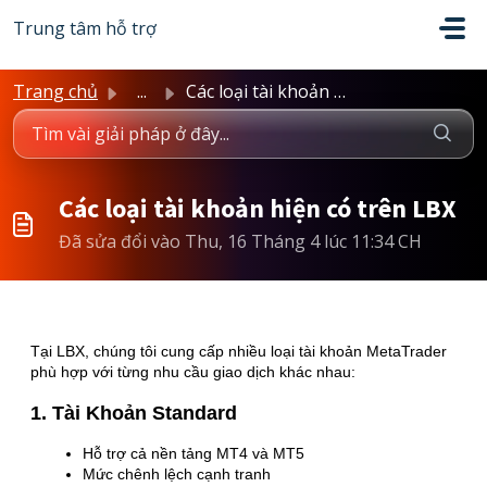
Chuyển đến nội dung chính
Trung tâm hỗ trợ
Trang chủ
...
Các loại tài khoản hiện có trên LBX
Các loại tài khoản hiện có trên LBX
Đã sửa đổi vào Thu, 16 Tháng 4 lúc 11:34 CH
Tại LBX, chúng tôi cung cấp nhiều loại tài khoản MetaTrader
phù hợp với từng nhu cầu giao dịch khác nhau:
1. Tài Khoản Standard
Hỗ trợ cả nền tảng MT4 và MT5
Mức chênh lệch cạnh tranh