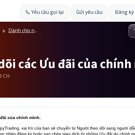
Yêu cầu gọi lại
Gửi yêu cầu
Đăng ký
Dành cho nhà cung cấp
 dõi các Ưu đãi của chí
49 CH
đãi của chính mình.
pyTrading, vai trò của bạn sẽ chuyển từ Người theo dõi sang người dẫ
được phép đăng ký hoặc sao chép giao dịch từ những Ưu đãi do chính m