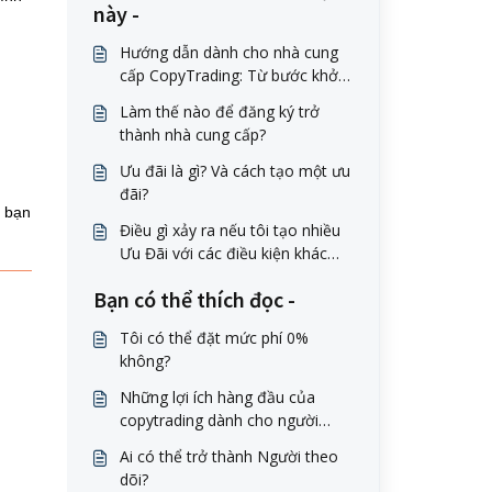
này -
Hướng dẫn dành cho nhà cung
cấp CopyTrading: Từ bước khởi
đầu đến kiếm tiền
Làm thế nào để đăng ký trở
thành nhà cung cấp?
Ưu đãi là gì? Và cách tạo một ưu
đãi?
p bạn
Điều gì xảy ra nếu tôi tạo nhiều
Ưu Đãi với các điều kiện khác
nhau? Người Theo Dõi có thể
Bạn có thể thích đọc -
chuyển đổi giữa các Ưu Đãi
không?
Tôi có thể đặt mức phí 0%
không?
Những lợi ích hàng đầu của
copytrading dành cho người
theo dõi
Ai có thể trở thành Người theo
dõi?