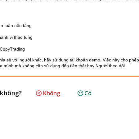
ên toàn nền tảng
hành vi thao túng
i CopyTrading
hia sẻ với người khác, hãy sử dụng tài khoản demo. Việc này cho phé
ủa mình mà không cần sử dụng đến tiền thật hay Người theo dõi.
h không?
Không
Có