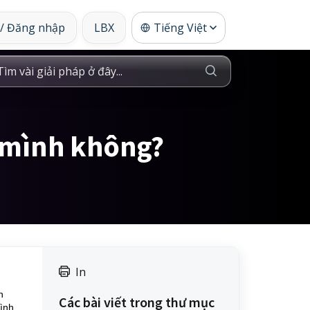
 / Đăng nhập
LBX
Tiếng Việt
nh mình không?
In
n
Các bài viết trong thư mục
ình