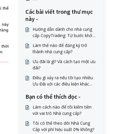
ị thế
Các bài viết trong thư mục
này -
c này
Hướng dẫn dành cho nhà cung
 ràng
cấp CopyTrading: Từ bước khởi
đầu đến kiếm tiền
Làm thế nào để đăng ký trở
 thời
thành nhà cung cấp?
n.
Ưu đãi là gì? Và cách tạo một ưu
đãi?
Điều gì xảy ra nếu tôi tạo nhiều
Ưu Đãi với các điều kiện khác
nhau? Người Theo Dõi có thể
Bạn có thể thích đọc -
chuyển đổi giữa các Ưu Đãi
không?
Làm cách nào để tôi kiếm tiền
với vai trò Nhà cung cấp?
Tôi có thể theo dõi Nhà Cung
Cấp với phí hiệu suất 0% không?