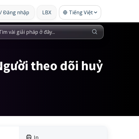
 / Đăng nhập
LBX
Tiếng Việt
 Người theo dõi huỷ
In