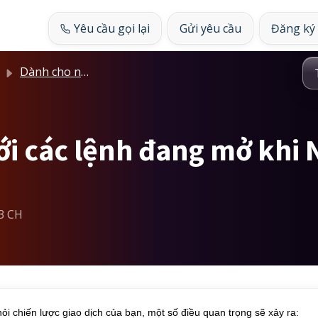
Yêu cầu gọi lại
Gửi yêu cầu
Đăng ký
Dành cho nhà cung cấp
với các lệnh đang mở khi
43 CH
ỏi chiến lược giao dịch của bạn, một số điều quan trọng sẽ xảy ra: